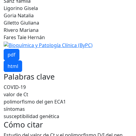
Sanz Yamila
Ligorino Gisela
Goria Natalia
Giletto Giuliana
Rivero Mariana
Fares Taie Hernán
pdf
html
Palabras clave
COVID-19
valor de Ct
polimorfismo del gen ECA1
síntomas
susceptibilidad genética
Cómo citar
Estudio del valor de Ct y el polimorfismo D/I del gen