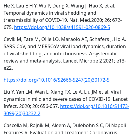
He X, Lau E H Y, Wu P, Deng X, Wang J, Hao X, et al.
Temporal dynamics in viral shedding and
transmissibility of COVID-19. Nat. Med.2020; 26: 672-
675.
https://doi.org/10.1038/s41591-020-0869-5
Cevik M, Tate M, Ollie LO, Maraolo AE, Schafers J, Ho A.
SARS-CoV, and MERSCoV viral load dynamics, duration
of viral shedding, and infectiousness: A systematic
review and meta-analysis. Lancet Microbe 2 2021; e13-
e22.
https://doi.org/10.1016/S2666-5247(20)30172-5
Liu Y, Yan LM, Wan L, Xiang TX, Le A, Liu JM et al. Viral
dynamics in mild and severe cases of COVID-19. Lancet
Infect. 2020; 20: 656-657.
https://doi.org/10.1016/S1473-
3099(20)30232-2
Cascella M, Rajnik M, Aleem A, Dulebohn S C, Di Napoli
Features R. Evaluation and Treatment Coronavirus