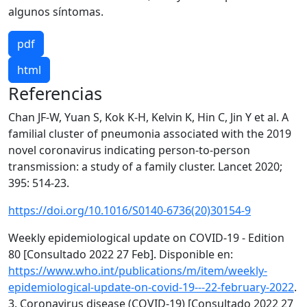
algunos síntomas.
pdf
html
Referencias
Chan JF-W, Yuan S, Kok K-H, Kelvin K, Hin C, Jin Y et al. A
familial cluster of pneumonia associated with the 2019
novel coronavirus indicating person-to-person
transmission: a study of a family cluster. Lancet 2020;
395: 514-23.
https://doi.org/10.1016/S0140-6736(20)30154-9
Weekly epidemiological update on COVID-19 - Edition
80 [Consultado 2022 27 Feb]. Disponible en:
https://www.who.int/publications/m/item/weekly-
epidemiological-update-on-covid-19---22-february-2022
.
3. Coronavirus disease (COVID-19) [Consultado 2022 27