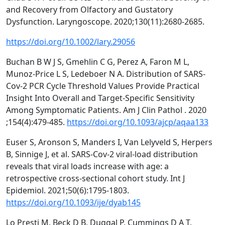
and Recovery from Olfactory and Gustatory
Dysfunction. Laryngoscope. 2020;130(11):2680-2685.
https://doi.org/10.1002/lary.29056
Buchan B W J S, Gmehlin C G, Perez A, Faron M L,
Munoz-Price L S, Ledeboer N A. Distribution of SARS-
Cov-2 PCR Cycle Threshold Values Provide Practical
Insight Into Overall and Target-Specific Sensitivity
Among Symptomatic Patients. Am J Clin Pathol . 2020
;154(4):479-485.
https://doi.org/10.1093/ajcp/aqaa133
Euser S, Aronson S, Manders I, Van Lelyveld S, Herpers
B, Sinnige J, et al. SARS-Cov-2 viral-load distribution
reveals that viral loads increase with age: a
retrospective cross-sectional cohort study. Int J
Epidemiol. 2021;50(6):1795-1803.
https://doi.org/10.1093/ije/dyab145
Lo Presti M, Beck D B, Duggal P, Cummings D A T,