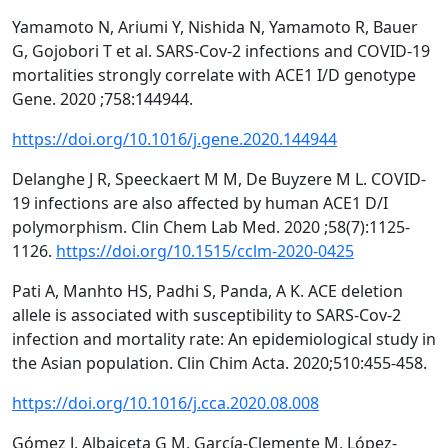
Yamamoto N, Ariumi Y, Nishida N, Yamamoto R, Bauer
G, Gojobori T et al. SARS-Cov-2 infections and COVID-19
mortalities strongly correlate with ACE1 I/D genotype
Gene. 2020 ;758:144944.
https://doi.org/10.1016/j.gene.2020.144944
Delanghe J R, Speeckaert M M, De Buyzere M L. COVID-
19 infections are also affected by human ACE1 D/I
polymorphism. Clin Chem Lab Med. 2020 ;58(7):1125-
1126.
https://doi.org/10.1515/cclm-2020-0425
Pati A, Manhto HS, Padhi S, Panda, A K. ACE deletion
allele is associated with susceptibility to SARS-Cov-2
infection and mortality rate: An epidemiological study in
the Asian population. Clin Chim Acta. 2020;510:455-458.
https://doi.org/10.1016/j.cca.2020.08.008
Gómez J, Albaiceta G M, García-Clemente M, López-