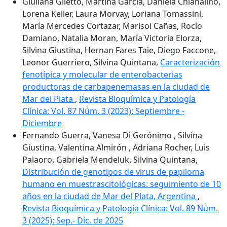
Giuliana Giletto, Martina Garcia, Daniela Chianalino,
Lorena Keller, Laura Morvay, Loriana Tomassini,
María Mercedes Cortazar, Marisol Cañas, Rocío
Damiano, Natalia Moran, María Victoria Elorza,
Silvina Giustina, Hernan Fares Taie, Diego Faccone,
Leonor Guerriero, Silvina Quintana,
Caracterización
fenotípica y molecular de enterobacterias
productoras de carbapenemasas en la ciudad de
Mar del Plata
,
Revista Bioquímica y Patología
Clínica: Vol. 87 Núm. 3 (2023): Septiembre -
Diciembre
Fernando Guerra, Vanesa Di Gerónimo , Silvina
Giustina, Valentina Almirón , Adriana Rocher, Luis
Palaoro, Gabriela Mendeluk, Silvina Quintana,
Distribución de genotipos de virus de papiloma
humano en muestrascitológicas: seguimiento de 10
años en la ciudad de Mar del Plata, Argentina
,
Revista Bioquímica y Patología Clínica: Vol. 89 Núm.
3 (2025): Sep.- Dic. de 2025