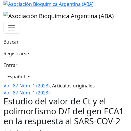
Estudio del valor de Ct y el polimorfismo D/I del gen ECA
Buscar
Registrarse
Entrar
Cambiar el idioma. El actual es:
Español
Vol. 87 Núm. 1 (2023)
,
Artículos originales
Vol. 87 Núm. 1 (2023)
Estudio del valor de Ct y el
polimorfismo D/I del gen ECA1
en la respuesta al SARS-COV-2