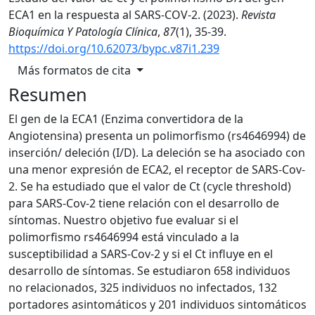
ECA1 en la respuesta al SARS-COV-2. (2023).
Revista
Bioquímica Y Patología Clínica
,
87
(1), 35-39.
https://doi.org/10.62073/bypc.v87i1.239
Más formatos de cita
Resumen
El gen de la ECA1 (Enzima convertidora de la
Angiotensina) presenta un polimorfismo (rs4646994) de
inserción/ deleción (I/D). La deleción se ha asociado con
una menor expresión de ECA2, el receptor de SARS-Cov-
2. Se ha estudiado que el valor de Ct (cycle threshold)
para SARS-Cov-2 tiene relación con el desarrollo de
síntomas. Nuestro objetivo fue evaluar si el
polimorfismo rs4646994 está vinculado a la
susceptibilidad a SARS-Cov-2 y si el Ct influye en el
desarrollo de síntomas. Se estudiaron 658 individuos
no relacionados, 325 individuos no infectados, 132
portadores asintomáticos y 201 individuos sintomáticos