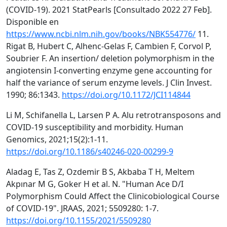
(COVID-19). 2021 StatPearls [Consultado 2022 27 Feb].
Disponible en
https://www.ncbi.nlm.nih.gov/books/NBK554776/
11.
Rigat B, Hubert C, Alhenc-Gelas F, Cambien F, Corvol P,
Soubrier F. An insertion/ deletion polymorphism in the
angiotensin I-converting enzyme gene accounting for
half the variance of serum enzyme levels. J Clin Invest.
1990; 86:1343.
https://doi.org/10.1172/JCI114844
Li M, Schifanella L, Larsen P A. Alu retrotransposons and
COVID-19 susceptibility and morbidity. Human
Genomics, 2021;15(2):1-11.
https://doi.org/10.1186/s40246-020-00299-9
Aladag E, Tas Z, Ozdemir B S, Akbaba T H, Meltem
Akpınar M G, Goker H et al. N. "Human Ace D/I
Polymorphism Could Affect the Clinicobiological Course
of COVID-19". JRAAS, 2021; 5509280: 1-7.
https://doi.org/10.1155/2021/5509280