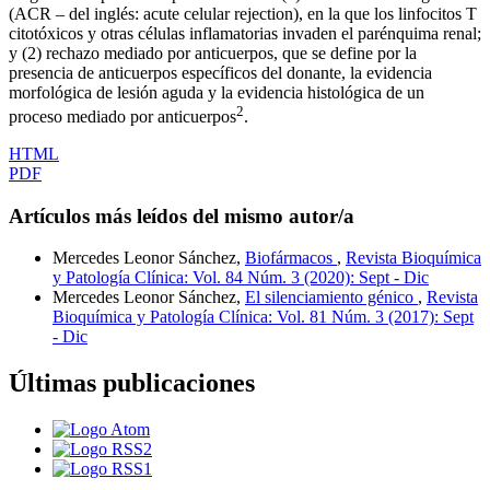
(ACR – del inglés: acute celular rejection), en la que los linfocitos T
citotóxicos y otras células inflamatorias invaden el parénquima renal;
y (2) rechazo mediado por anticuerpos, que se define por la
presencia de anticuerpos específicos del donante, la evidencia
morfológica de lesión aguda y la evidencia histológica de un
2
proceso mediado por anticuerpos
.
HTML
PDF
Artículos más leídos del mismo autor/a
Mercedes Leonor Sánchez,
Biofármacos
,
Revista Bioquímica
y Patología Clínica: Vol. 84 Núm. 3 (2020): Sept - Dic
Mercedes Leonor Sánchez,
El silenciamiento génico
,
Revista
Bioquímica y Patología Clínica: Vol. 81 Núm. 3 (2017): Sept
- Dic
Últimas publicaciones