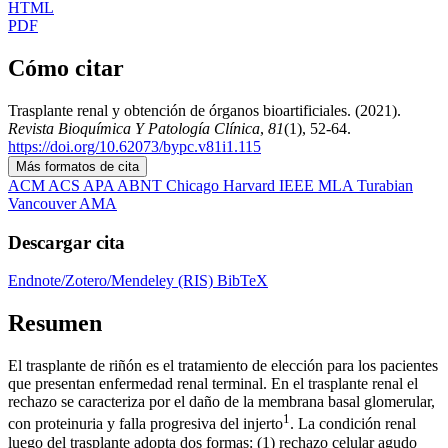
HTML
PDF
Cómo citar
Trasplante renal y obtención de órganos bioartificiales. (2021).
Revista Bioquímica Y Patología Clínica
,
81
(1), 52-64.
https://doi.org/10.62073/bypc.v81i1.115
Más formatos de cita
ACM
ACS
APA
ABNT
Chicago
Harvard
IEEE
MLA
Turabian
Vancouver
AMA
Descargar cita
Endnote/Zotero/Mendeley (RIS)
BibTeX
Resumen
El trasplante de riñón es el tratamiento de elección para los pacientes
que presentan enfermedad renal terminal. En el trasplante renal el
rechazo se caracteriza por el daño de la membrana basal glomerular,
1
con proteinuria y falla progresiva del injerto
. La condición renal
luego del trasplante adopta dos formas: (1) rechazo celular agudo