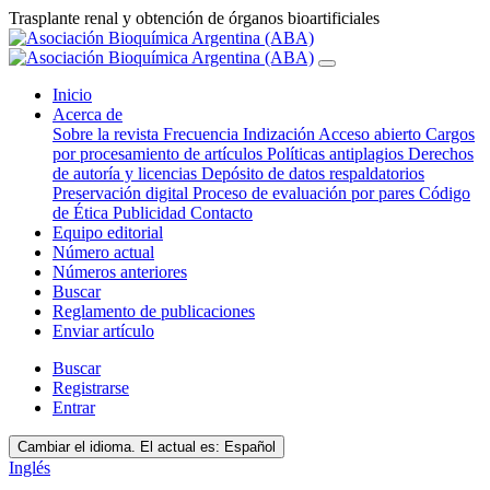
Trasplante renal y obtención de órganos bioartificiales
Inicio
Acerca de
Sobre la revista
Frecuencia
Indización
Acceso abierto
Cargos
por procesamiento de artículos
Políticas antiplagios
Derechos
de autoría y licencias
Depósito de datos respaldatorios
Preservación digital
Proceso de evaluación por pares
Código
de Ética
Publicidad
Contacto
Equipo editorial
Número actual
Números anteriores
Buscar
Reglamento de publicaciones
Enviar artículo
Buscar
Registrarse
Entrar
Cambiar el idioma. El actual es:
Español
Inglés