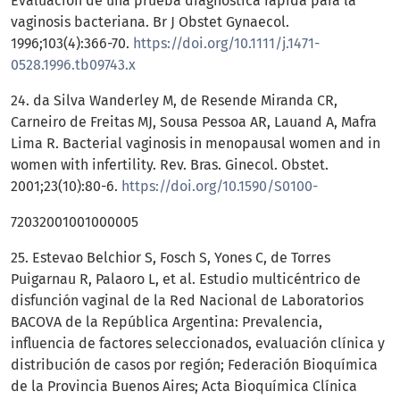
Evaluación de una prueba diagnóstica rápida para la
vaginosis bacteriana. Br J Obstet Gynaecol.
1996;103(4):366-70.
https://doi.org/10.1111/j.1471-
0528.1996.tb09743.x
24. da Silva Wanderley M, de Resende Miranda CR,
Carneiro de Freitas MJ, Sousa Pessoa AR, Lauand A, Mafra
Lima R. Bacterial vaginosis in menopausal women and in
women with infertility. Rev. Bras. Ginecol. Obstet.
2001;23(10):80-6.
https://doi.org/10.1590/S0100-
72032001001000005
25. Estevao Belchior S, Fosch S, Yones C, de Torres
Puigarnau R, Palaoro L, et al. Estudio multicéntrico de
disfunción vaginal de la Red Nacional de Laboratorios
BACOVA de la República Argentina: Prevalencia,
influencia de factores seleccionados, evaluación clínica y
distribución de casos por región; Federación Bioquímica
de la Provincia Buenos Aires; Acta Bioquímica Clínica