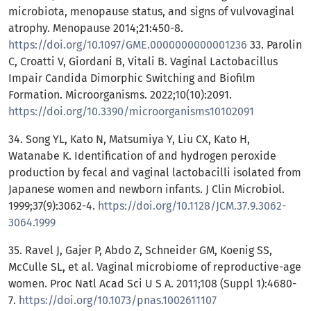
microbiota, menopause status, and signs of vulvovaginal
atrophy. Menopause 2014;21:450-8.
https://doi.org/10.1097/GME.0000000000001236
33. Parolin
C, Croatti V, Giordani B, Vitali B. Vaginal Lactobacillus
Impair Candida Dimorphic Switching and Biofilm
Formation. Microorganisms. 2022;10(10):2091.
https://doi.org/10.3390/microorganisms10102091
34. Song YL, Kato N, Matsumiya Y, Liu CX, Kato H,
Watanabe K. Identification of and hydrogen peroxide
production by fecal and vaginal lactobacilli isolated from
Japanese women and newborn infants. J Clin Microbiol.
1999;37(9):3062-4.
https://doi.org/10.1128/JCM.37.9.3062-
3064.1999
35. Ravel J, Gajer P, Abdo Z, Schneider GM, Koenig SS,
McCulle SL, et al. Vaginal microbiome of reproductive-age
women. Proc Natl Acad Sci U S A. 2011;108 (Suppl 1):4680-
7.
https://doi.org/10.1073/pnas.1002611107