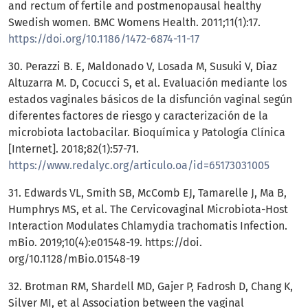
and rectum of fertile and postmenopausal healthy
Swedish women. BMC Womens Health. 2011;11(1):17.
https://doi.org/10.1186/1472-6874-11-17
30. Perazzi B. E, Maldonado V, Losada M, Susuki V, Diaz
Altuzarra M. D, Cocucci S, et al. Evaluación mediante los
estados vaginales básicos de la disfunción vaginal según
diferentes factores de riesgo y caracterización de la
microbiota lactobacilar. Bioquímica y Patología Clínica
[Internet]. 2018;82(1):57-71.
https://www.redalyc.org/articulo.oa/id=65173031005
31. Edwards VL, Smith SB, McComb EJ, Tamarelle J, Ma B,
Humphrys MS, et al. The Cervicovaginal Microbiota-Host
Interaction Modulates Chlamydia trachomatis Infection.
mBio. 2019;10(4):e01548-19. https://doi.
org/10.1128/mBio.01548-19
32. Brotman RM, Shardell MD, Gajer P, Fadrosh D, Chang K,
Silver MI, et al Association between the vaginal