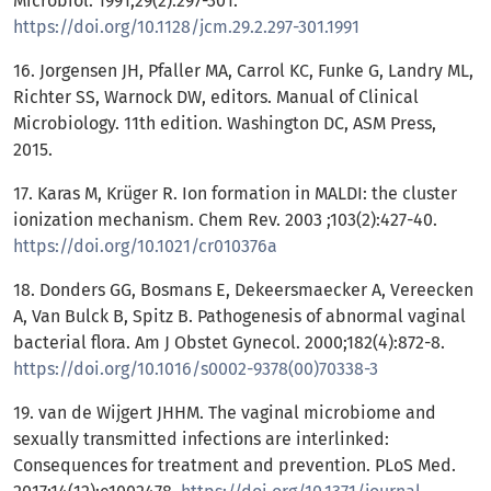
Microbiol. 1991;29(2):297-301.
https://doi.org/10.1128/jcm.29.2.297-301.1991
16. Jorgensen JH, Pfaller MA, Carrol KC, Funke G, Landry ML,
Richter SS, Warnock DW, editors. Manual of Clinical
Microbiology. 11th edition. Washington DC, ASM Press,
2015.
17. Karas M, Krüger R. Ion formation in MALDI: the cluster
ionization mechanism. Chem Rev. 2003 ;103(2):427-40.
https://doi.org/10.1021/cr010376a
18. Donders GG, Bosmans E, Dekeersmaecker A, Vereecken
A, Van Bulck B, Spitz B. Pathogenesis of abnormal vaginal
bacterial flora. Am J Obstet Gynecol. 2000;182(4):872-8.
https://doi.org/10.1016/s0002-9378(00)70338-3
19. van de Wijgert JHHM. The vaginal microbiome and
sexually transmitted infections are interlinked:
Consequences for treatment and prevention. PLoS Med.