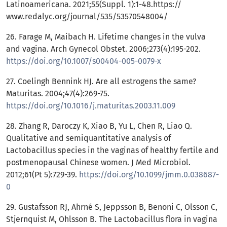
Latinoamericana. 2021;55(Suppl. 1):1-48.https://
www.redalyc.org/journal/535/53570548004/
26. Farage M, Maibach H. Lifetime changes in the vulva
and vagina. Arch Gynecol Obstet. 2006;273(4):195-202.
https://doi.org/10.1007/s00404-005-0079-x
27. Coelingh Bennink HJ. Are all estrogens the same?
Maturitas. 2004;47(4):269-75.
https://doi.org/10.1016/j.maturitas.2003.11.009
28. Zhang R, Daroczy K, Xiao B, Yu L, Chen R, Liao Q.
Qualitative and semiquantitative analysis of
Lactobacillus species in the vaginas of healthy fertile and
postmenopausal Chinese women. J Med Microbiol.
2012;61(Pt 5):729-39.
https://doi.org/10.1099/jmm.0.038687-
0
29. Gustafsson RJ, Ahrné S, Jeppsson B, Benoni C, Olsson C,
Stjernquist M, Ohlsson B. The Lactobacillus flora in vagina