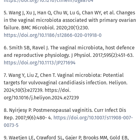
https://doi.org/10.1210/clinem/dgaa764
5. Wang J, Xu J, Han Q, Chu W, Lu G, Chan WY, et al. Changes
in the vaginal microbiota associated with primary ovarian
failure. BMC Microbiol. 2020;20(1):230.
https://doi.org/10.1186/s12866-020-01918-0
6. Smith SB, Ravel J. The vaginal microbiota, host defence
and reproductive physiology. J Physiol. 2017;595(2):451-63.
https://doi.org/10.1113/JP271694
7. Wang Y, Liu Z, Chen T. Vaginal microbiota: Potential
targets for vulvovaginal candidiasis infection. Heliyon.
2024;10(5):e27239. https://doi.
org/10.1016/j.heliyon.2024.e27239
8. Nyirjesy P. Postmenopausal vaginitis. Curr Infect Dis
Rep. 2007;9(6):480- 4.
https://doi.org/10.1007/s11908-007-
0073-5
9. Waetjen LE, Crawford SL, Gajer P, Brooks MM, Gold EB,