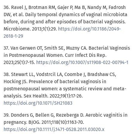
36. Ravel J, Brotman RM, Gajer P, Ma B, Nandy M, Fadrosh
DW, et al. Daily temporal dynamics of vaginal microbiota
before, during and after episodes of bacterial vaginosis.
Microbiome. 2013;1(1):29.
https://doi.org/10.1186/2049-
2618-1-29
37. Van Gerwen OT, Smith SE, Muzny CA. Bacterial Vaginosis
in Postmenopausal Women. Curr Infect Dis Rep.
2023;25(1):7-15.
https://doi.org/10.1007/s11908-022-00794-1
38. Stewart LL, Vodstrcil LA, Coombe J, Bradshaw CS,
Hocking JS. Prevalence of bacterial vaginosis in
postmenopausal women: a systematic review and meta-
analysis. Sex Health. 2022;19(1):17-26.
https://doi.org/10.1071/SH21083
39. Donders G, Bellen G, Rezeberga D. Aerobic vaginitis in
pregnancy. BJOG. 2011;118(10):1163-70.
https://doi.org/10.1111/j.1471-0528.2011.03020.x