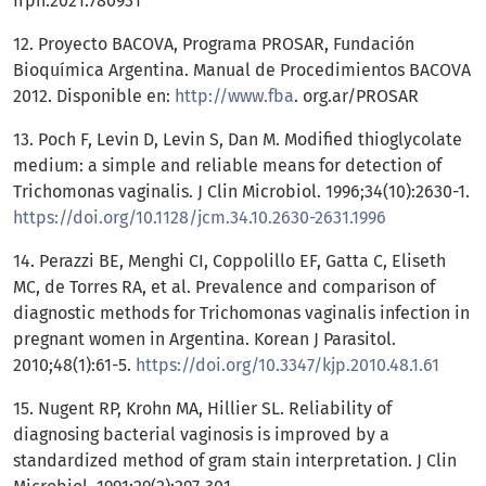
frph.2021.780931
12. Proyecto BACOVA, Programa PROSAR, Fundación
Bioquímica Argentina. Manual de Procedimientos BACOVA
2012. Disponible en:
http://www.fba
. org.ar/PROSAR
13. Poch F, Levin D, Levin S, Dan M. Modified thioglycolate
medium: a simple and reliable means for detection of
Trichomonas vaginalis. J Clin Microbiol. 1996;34(10):2630-1.
https://doi.org/10.1128/jcm.34.10.2630-2631.1996
14. Perazzi BE, Menghi CI, Coppolillo EF, Gatta C, Eliseth
MC, de Torres RA, et al. Prevalence and comparison of
diagnostic methods for Trichomonas vaginalis infection in
pregnant women in Argentina. Korean J Parasitol.
2010;48(1):61-5.
https://doi.org/10.3347/kjp.2010.48.1.61
15. Nugent RP, Krohn MA, Hillier SL. Reliability of
diagnosing bacterial vaginosis is improved by a
standardized method of gram stain interpretation. J Clin