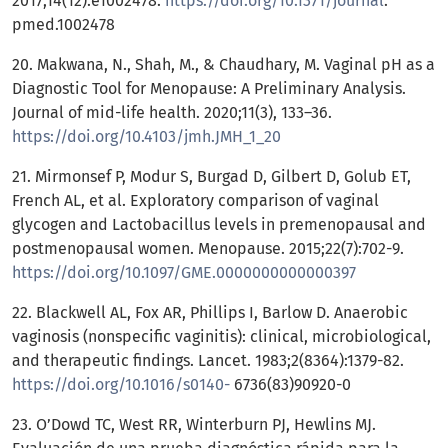
2017;14(12):e1002478.
https://doi.org/10.1371/journal
.
pmed.1002478
20. Makwana, N., Shah, M., & Chaudhary, M. Vaginal pH as a
Diagnostic Tool for Menopause: A Preliminary Analysis.
Journal of mid-life health. 2020;11(3), 133–36.
https://doi.org/10.4103/jmh.JMH_1_20
21. Mirmonsef P, Modur S, Burgad D, Gilbert D, Golub ET,
French AL, et al. Exploratory comparison of vaginal
glycogen and Lactobacillus levels in premenopausal and
postmenopausal women. Menopause. 2015;22(7):702-9.
https://doi.org/10.1097/GME.0000000000000397
22. Blackwell AL, Fox AR, Phillips I, Barlow D. Anaerobic
vaginosis (nonspecific vaginitis): clinical, microbiological,
and therapeutic findings. Lancet. 1983;2(8364):1379-82.
https://doi.org/10.1016/s0140-
6736(83)90920-0
23. O’Dowd TC, West RR, Winterburn PJ, Hewlins MJ.