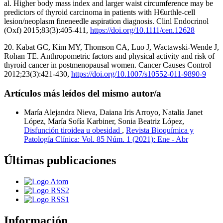
al. Higher body mass index and larger waist circumference may be
predictors of thyroid carcinoma in patients with H€urthle-cell
lesion/neoplasm fineneedle aspiration diagnosis. Clinl Endocrinol
(Oxf) 2015;83(3):405-411,
https://doi.org/10.1111/cen.12628
20. Kabat GC, Kim MY, Thomson CA, Luo J, Wactawski-Wende J,
Rohan TE. Anthropometric factors and physical activity and risk of
thyroid cancer in postmenopausal women. Cancer Causes Control
2012;23(3):421-430,
https://doi.org/10.1007/s10552-011-9890-9
Artículos más leídos del mismo autor/a
María Alejandra Nieva, Daiana Iris Arroyo, Natalia Janet
López, María Sofía Karbiner, Sonia Beatriz López,
Disfunción tiroidea u obesidad
,
Revista Bioquímica y
Patología Clínica: Vol. 85 Núm. 1 (2021): Ene - Abr
Últimas publicaciones
Información