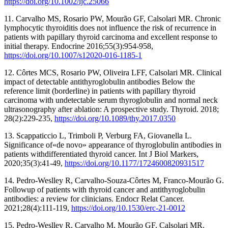
https://doi.org/10.1002/ijc.25066
11. Carvalho MS, Rosario PW, Mourão GF, Calsolari MR. Chronic
lymphocytic thyroiditis does not influence the risk of recurrence in
patients with papillary thyroid carcinoma and excellent response to
initial therapy. Endocrine 2016;55(3):954-958,
https://doi.org/10.1007/s12020-016-1185-1
12. Côrtes MCS, Rosario PW, Oliveira LFF, Calsolari MR. Clinical
impact of detectable antithyroglobulin antibodies Below the
reference limit (borderline) in patients with papillary thyroid
carcinoma with undetectable serum thyroglobulin and normal neck
ultrasonography after ablation: A prospective study. Thyroid. 2018;
28(2):229-235,
https://doi.org/10.1089/thy.2017.0350
13. Scappaticcio L, Trimboli P, Verburg FA, Giovanella L.
Significance of«de novo» appearance of thyroglobulin antibodies in
patients withdifferentiated thyroid cancer. Int J Biol Markers,
2020;35(3):41-49,
https://doi.org/10.1177/1724600820931517
14. Pedro-Weslley R, Carvalho-Souza-Côrtes M, Franco-Mourão G.
Followup of patients with thyroid cancer and antithyroglobulin
antibodies: a review for clinicians. Endocr Relat Cancer.
2021;28(4):111-119,
https://doi.org/10.1530/erc-21-0012
15. Pedro-Weslley R, Carvalho M, Mourão GF, Calsolari MR.