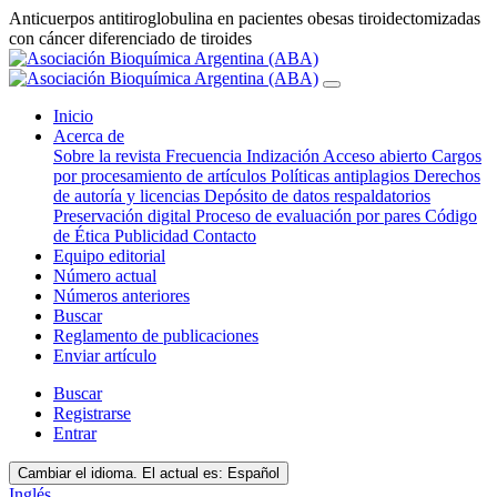
Anticuerpos antitiroglobulina en pacientes obesas tiroidectomizadas
con cáncer diferenciado de tiroides
Inicio
Acerca de
Sobre la revista
Frecuencia
Indización
Acceso abierto
Cargos
por procesamiento de artículos
Políticas antiplagios
Derechos
de autoría y licencias
Depósito de datos respaldatorios
Preservación digital
Proceso de evaluación por pares
Código
de Ética
Publicidad
Contacto
Equipo editorial
Número actual
Números anteriores
Buscar
Reglamento de publicaciones
Enviar artículo
Buscar
Registrarse
Entrar
Cambiar el idioma. El actual es:
Español
Inglés