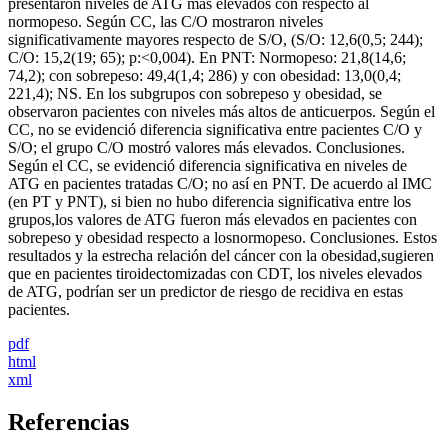
presentaron niveles de ATG más elevados con respecto al
normopeso. Según CC, las C/O mostraron niveles
significativamente mayores respecto de S/O, (S/O: 12,6(0,5; 244);
C/O: 15,2(19; 65); p:<0,004). En PNT: Normopeso: 21,8(14,6;
74,2); con sobrepeso: 49,4(1,4; 286) y con obesidad: 13,0(0,4;
221,4); NS. En los subgrupos con sobrepeso y obesidad, se
observaron pacientes con niveles más altos de anticuerpos. Según el
CC, no se evidenció diferencia significativa entre pacientes C/O y
S/O; el grupo C/O mostró valores más elevados. Conclusiones.
Según el CC, se evidenció diferencia significativa en niveles de
ATG en pacientes tratadas C/O; no así en PNT. De acuerdo al IMC
(en PT y PNT), si bien no hubo diferencia significativa entre los
grupos,los valores de ATG fueron más elevados en pacientes con
sobrepeso y obesidad respecto a losnormopeso. Conclusiones. Estos
resultados y la estrecha relación del cáncer con la obesidad,sugieren
que en pacientes tiroidectomizadas con CDT, los niveles elevados
de ATG, podrían ser un predictor de riesgo de recidiva en estas
pacientes.
pdf
html
xml
Referencias