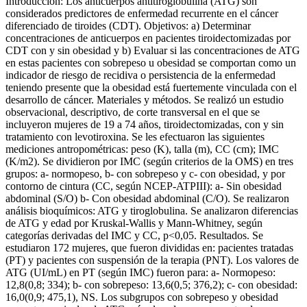
Introducción: Los anticuerpos antitiroglobulina (ATG) son
considerados predictores de enfermedad recurrente en el cáncer
diferenciado de tiroides (CDT). Objetivos: a) Determinar
concentraciones de anticuerpos en pacientes tiroidectomizadas por
CDT con y sin obesidad y b) Evaluar si las concentraciones de ATG
en estas pacientes con sobrepeso u obesidad se comportan como un
indicador de riesgo de recidiva o persistencia de la enfermedad
teniendo presente que la obesidad está fuertemente vinculada con el
desarrollo de cáncer. Materiales y métodos. Se realizó un estudio
observacional, descriptivo, de corte transversal en el que se
incluyeron mujeres de 19 a 74 años, tiroidectomizadas, con y sin
tratamiento con levotiroxina. Se les efectuaron las siguientes
mediciones antropométricas: peso (K), talla (m), CC (cm); IMC
(K/m2). Se dividieron por IMC (según criterios de la OMS) en tres
grupos: a- normopeso, b- con sobrepeso y c- con obesidad, y por
contorno de cintura (CC, según NCEP-ATPIII): a- Sin obesidad
abdominal (S/O) b- Con obesidad abdominal (C/O). Se realizaron
análisis bioquímicos: ATG y tiroglobulina. Se analizaron diferencias
de ATG y edad por Kruskal-Wallis y Mann-Whitney, según
categorías derivadas del IMC y CC, p<0,05. Resultados. Se
estudiaron 172 mujeres, que fueron divididas en: pacientes tratadas
(PT) y pacientes con suspensión de la terapia (PNT). Los valores de
ATG (UI/mL) en PT (según IMC) fueron para: a- Normopeso:
12,8(0,8; 334); b- con sobrepeso: 13,6(0,5; 376,2); c- con obesidad:
16,0(0,9; 475,1), NS. Los subgrupos con sobrepeso y obesidad