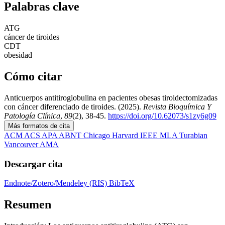
Palabras clave
ATG
cáncer de tiroides
CDT
obesidad
Cómo citar
Anticuerpos antitiroglobulina en pacientes obesas tiroidectomizadas
con cáncer diferenciado de tiroides. (2025).
Revista Bioquímica Y
Patología Clínica
,
89
(2), 38-45.
https://doi.org/10.62073/s1zy6g09
Más formatos de cita
ACM
ACS
APA
ABNT
Chicago
Harvard
IEEE
MLA
Turabian
Vancouver
AMA
Descargar cita
Endnote/Zotero/Mendeley (RIS)
BibTeX
Resumen