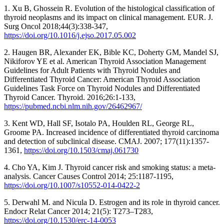
1. Xu B, Ghossein R. Evolution of the histological classification of
thyroid neoplasms and its impact on clinical management. EUR. J.
Surg Oncol 2018;44(3):338-347,
https://doi.org/10.1016/j.ejso.2017.05.002
2. Haugen BR, Alexander EK, Bible KC, Doherty GM, Mandel SJ,
Nikiforov YE et al. American Thyroid Association Management
Guidelines for Adult Patients with Thyroid Nodules and
Differentiated Thyroid Cancer: American Thyroid Association
Guidelines Task Force on Thyroid Nodules and Differentiated
Thyroid Cancer. Thyroid. 2016;26:1-133,
https://pubmed.ncbi.nlm.nih.gov/26462967/
3. Kent WD, Hall SF, Isotalo PA, Houlden RL, George RL,
Groome PA. Increased incidence of differentiated thyroid carcinoma
and detection of subclinical disease. CMAJ. 2007; 177(11):1357-
1361,
https://doi.org/10.1503/cmaj.061730
4. Cho YA, Kim J. Thyroid cancer risk and smoking status: a meta-
analysis. Cancer Causes Control 2014; 25:1187-1195,
https://doi.org/10.1007/s10552-014-0422-2
5. Derwahl M. and Nicula D. Estrogen and its role in thyroid cancer.
Endocr Relat Cancer 2014; 21(5): T273–T283,
https://doi.org/10.1530/erc-14-0053