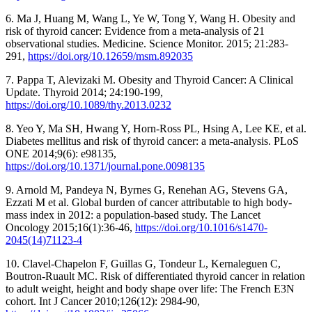
6. Ma J, Huang M, Wang L, Ye W, Tong Y, Wang H. Obesity and
risk of thyroid cancer: Evidence from a meta-analysis of 21
observational studies. Medicine. Science Monitor. 2015; 21:283-
291,
https://doi.org/10.12659/msm.892035
7. Pappa T, Alevizaki M. Obesity and Thyroid Cancer: A Clinical
Update. Thyroid 2014; 24:190-199,
https://doi.org/10.1089/thy.2013.0232
8. Yeo Y, Ma SH, Hwang Y, Horn-Ross PL, Hsing A, Lee KE, et al.
Diabetes mellitus and risk of thyroid cancer: a meta-analysis. PLoS
ONE 2014;9(6): e98135,
https://doi.org/10.1371/journal.pone.0098135
9. Arnold M, Pandeya N, Byrnes G, Renehan AG, Stevens GA,
Ezzati M et al. Global burden of cancer attributable to high body-
mass index in 2012: a population-based study. The Lancet
Oncology 2015;16(1):36-46,
https://doi.org/10.1016/s1470-
2045(14)71123-4
10. Clavel-Chapelon F, Guillas G, Tondeur L, Kernaleguen C,
Boutron-Ruault MC. Risk of differentiated thyroid cancer in relation
to adult weight, height and body shape over life: The French E3N
cohort. Int J Cancer 2010;126(12): 2984-90,