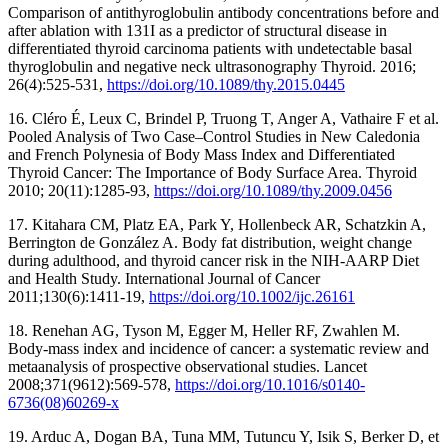
Comparison of antithyroglobulin antibody concentrations before and
after ablation with 131I as a predictor of structural disease in
differentiated thyroid carcinoma patients with undetectable basal
thyroglobulin and negative neck ultrasonography Thyroid. 2016;
26(4):525-531,
https://doi.org/10.1089/thy.2015.0445
16. Cléro É, Leux C, Brindel P, Truong T, Anger A, Vathaire F et al.
Pooled Analysis of Two Case–Control Studies in New Caledonia
and French Polynesia of Body Mass Index and Differentiated
Thyroid Cancer: The Importance of Body Surface Area. Thyroid
2010; 20(11):1285-93,
https://doi.org/10.1089/thy.2009.0456
17. Kitahara CM, Platz EA, Park Y, Hollenbeck AR, Schatzkin A,
Berrington de González A. Body fat distribution, weight change
during adulthood, and thyroid cancer risk in the NIH-AARP Diet
and Health Study. International Journal of Cancer
2011;130(6):1411-19,
https://doi.org/10.1002/ijc.26161
18. Renehan AG, Tyson M, Egger M, Heller RF, Zwahlen M.
Body-mass index and incidence of cancer: a systematic review and
metaanalysis of prospective observational studies. Lancet
2008;371(9612):569-578,
https://doi.org/10.1016/s0140-
6736(08)60269-x
19. Arduc A, Dogan BA, Tuna MM, Tutuncu Y, Isik S, Berker D, et