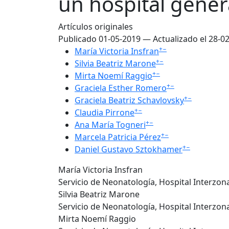
un hospital gene
Artículos originales
Publicado 01-05-2019 — Actualizado el 28-0
+
−
María Victoria Insfran
+
−
Silvia Beatriz Marone
+
−
Mirta Noemí Raggio
+
−
Graciela Esther Romero
+
−
Graciela Beatriz Schavlovsky
+
−
Claudia Pirrone
+
−
Ana María Togneri
+
−
Marcela Patricia Pérez
+
−
Daniel Gustavo Sztokhamer
María Victoria Insfran
Servicio de Neonatología, Hospital Interzon
Silvia Beatriz Marone
Servicio de Neonatología, Hospital Interzon
Mirta Noemí Raggio