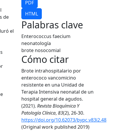
PDF
l
HTML
s de
Palabras clave
duró el
Enterococcus faecium
neonatología
brote nosocomial
as
Cómo citar
or
Brote intrahospitalario por
enterococo vancomicino
resistente en una Unidad de
Terapia Intensiva neonatal de un
de
hospital general de agudos.
(2021).
Revista Bioquímica Y
Patología Clínica
,
83
(2), 26-30.
https://doi.org/10.62073/bypc.v83i2.48
(Original work published 2019)