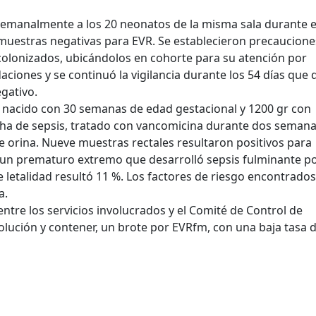
a semanalmente a los 20 neonatos de la misma sala durante e
muestras negativas para EVR. Se establecieron precaucione
 colonizados, ubicándolos en cohorte para su atención por
ciones y se continuó la vigilancia durante los 54 días que 
egativo.
o nacido con 30 semanas de edad gestacional y 1200 gr con
cha de sepsis, tratado con vancomicina durante dos seman
de orina. Nueve muestras rectales resultaron positivos para
y un prematuro extremo que desarrolló sepsis fulminante p
e letalidad resultó 11 %. Los factores de riesgo encontrados
a.
entre los servicios involucrados y el Comité de Control de
evolución y contener, un brote por EVRfm, con una baja tasa 