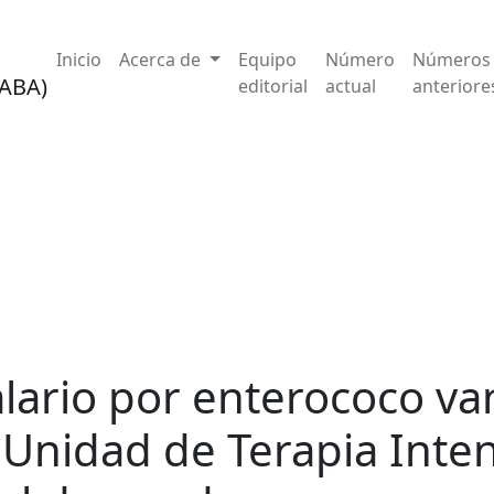
omicino resistente en una Unidad de Terapia Intensiva neo
Inicio
Acerca de
Equipo
Número
Números
editorial
actual
anteriore
alario por enterococo v
 Unidad de Terapia Inte