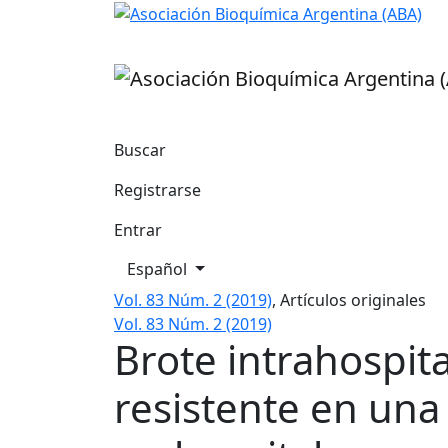
Brote intrahospitalario por enterococo vanc
Buscar
Registrarse
Entrar
Cambiar el idioma. El actual es:
Español
Vol. 83 Núm. 2 (2019)
,
Artículos originales
Vol. 83 Núm. 2 (2019)
Brote intrahospit
resistente en una