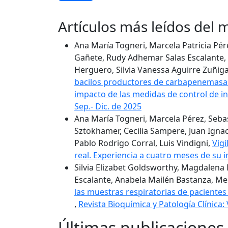
Artículos más leídos del
Ana María Togneri, Marcela Patricia Pé
Gañete, Rudy Adhemar Salas Escalante, D
Herguero, Silvia Vanessa Aguirre Zuñiga,
bacilos productores de carbapenemasas,
impacto de las medidas de control de 
Sep.- Dic. de 2025
Ana María Togneri, Marcela Pérez, Seba
Sztokhamer, Cecilia Sampere, Juan Ignaci
Pablo Rodrigo Corral, Luis Vindigni,
Vig
real. Experiencia a cuatro meses de su
Silvia Elizabet Goldsworthy, Magdalena
Escalante, Anabela Mailén Bastanza, Mer
las muestras respiratorias de paciente
,
Revista Bioquímica y Patología Clínica: 
Últimas publicaciones