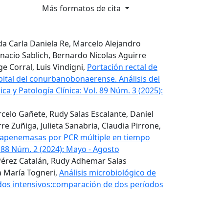
Más formatos de cita
da Carla Daniela Re, Marcelo Alejandro
nacio Sablich, Bernardo Nicolas Aguirre
e Corral, Luis Vindigni,
Portación rectal de
ital del conurbanobonaerense. Análisis del
ca y Patología Clínica: Vol. 89 Núm. 3 (2025):
celo Gañete, Rudy Salas Escalante, Daniel
e Zuñiga, Julieta Sanabria, Claudia Pirrone,
arbapenemasas por PCR múltiple en tiempo
. 88 Núm. 2 (2024): Mayo - Agosto
Pérez Catalán, Rudy Adhemar Salas
a María Togneri,
Análisis microbiológico de
ados intensivos:comparación de dos períodos