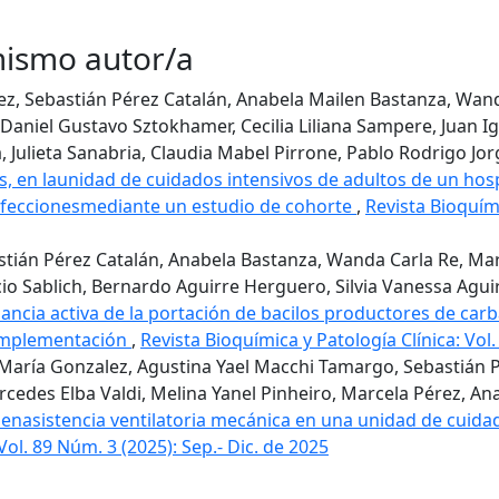
 mismo autor/a
rez, Sebastián Pérez Catalán, Anabela Mailen Bastanza, Wan
aniel Gustavo Sztokhamer, Cecilia Liliana Sampere, Juan Ig
 Julieta Sanabria, Claudia Mabel Pirrone, Pablo Rodrigo Jorg
 en launidad de cuidados intensivos de adultos de un hosp
infeccionesmediante un estudio de cohorte
,
Revista Bioquími
stián Pérez Catalán, Anabela Bastanza, Wanda Carla Re, Mar
o Sablich, Bernardo Aguirre Herguero, Silvia Vanessa Aguirr
ilancia activa de la portación de bacilos productores de c
 implementación
,
Revista Bioquímica y Patología Clínica: Vol
 María Gonzalez, Agustina Yael Macchi Tamargo, Sebastián 
cedes Elba Valdi, Melina Yanel Pinheiro, Marcela Pérez, An
s enasistencia ventilatoria mecánica en una unidad de cuid
Vol. 89 Núm. 3 (2025): Sep.- Dic. de 2025