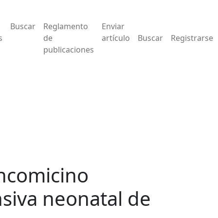
natal de un hospital general de agudos
Buscar
Reglamento
Enviar
s
de
artículo
Buscar
Registrarse
publicaciones
ancomicino
nsiva neonatal de