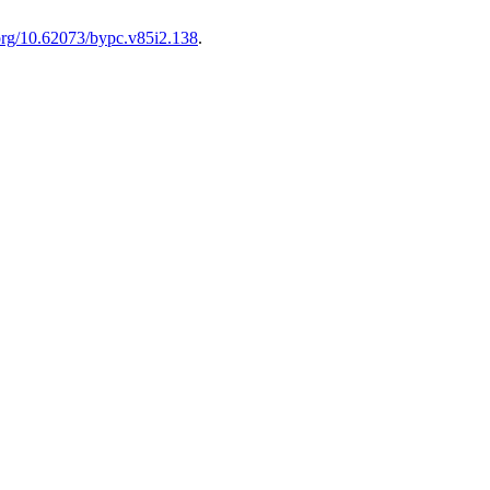
.org/10.62073/bypc.v85i2.138
.