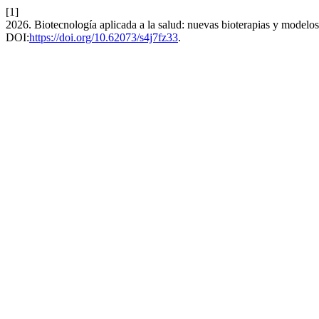
[1]
2026. Biotecnología aplicada a la salud: nuevas bioterapias y modelo
DOI:
https://doi.org/10.62073/s4j7fz33
.