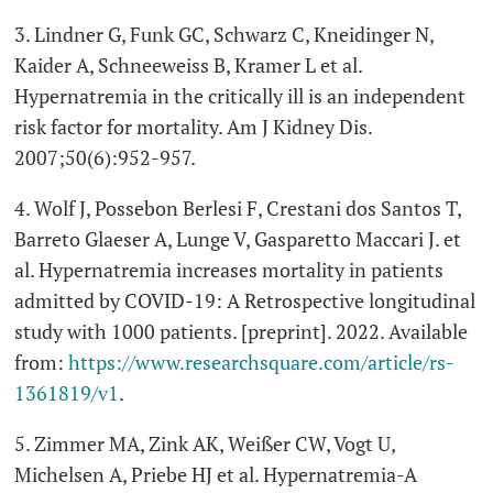
3. Lindner G, Funk GC, Schwarz C, Kneidinger N,
Kaider A, Schneeweiss B, Kramer L et al.
Hypernatremia in the critically ill is an independent
risk factor for mortality. Am J Kidney Dis.
2007;50(6):952-957.
4. Wolf J, Possebon Berlesi F, Crestani dos Santos T,
Barreto Glaeser A, Lunge V, Gasparetto Maccari J. et
al. Hypernatremia increases mortality in patients
admitted by COVID-19: A Retrospective longitudinal
study with 1000 patients. [preprint]. 2022. Available
from:
https://www.researchsquare.com/article/rs-
1361819/v1
.
5. Zimmer MA, Zink AK, Weißer CW, Vogt U,
Michelsen A, Priebe HJ et al. Hypernatremia-A