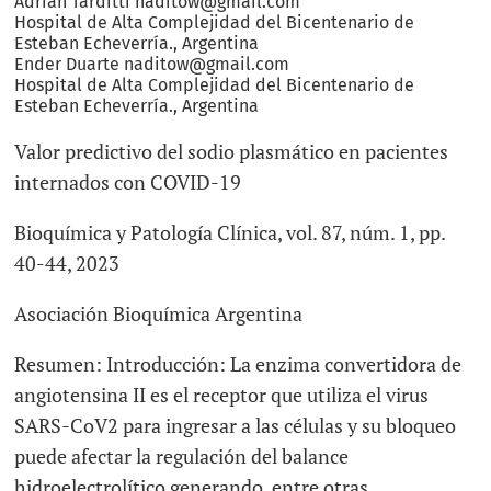
Adrián
Tarditti
naditow@gmail.com
Hospital de Alta Complejidad del Bicentenario de
Esteban Echeverría.
,
Argentina
Ender
Duarte
naditow@gmail.com
Hospital de Alta Complejidad del Bicentenario de
Esteban Echeverría.
,
Argentina
Valor predictivo del sodio plasmático en pacientes
internados con COVID-19
Bioquímica y Patología Clínica
, vol. 87
, núm. 1
, pp.
40-44
, 2023
Asociación Bioquímica Argentina
Resumen:
Introducción: La enzima convertidora de
angiotensina II es el receptor que utiliza el virus
SARS-CoV2 para ingresar a las células y su bloqueo
puede afectar la regulación del balance
hidroelectrolítico generando, entre otras