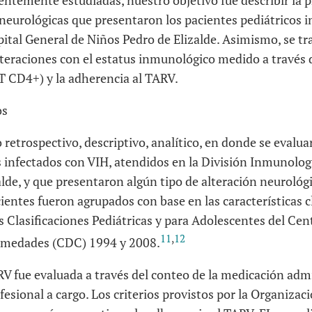
entemente estudiadas, nuestro objetivo fue describir la pr
neurológicas que presentaron los pacientes pediátricos i
ital General de Niños Pedro de Elizalde. Asimismo, se tra
lteraciones con el estatus inmunológico medido a través d
T CD4+) y la adherencia al TARV.
os
o retrospectivo, descriptivo, analítico, en donde se evalua
s infectados con VIH, atendidos en la División Inmunolog
lde, y que presentaron algún tipo de alteración neurológi
ientes fueron agrupados con base en las características cl
 Clasificaciones Pediátricas y para Adolescentes del Cen
11
,
12
rmedades (CDC) 1994 y 2008.
RV fue evaluada a través del conteo de la medicación adm
fesional a cargo. Los criterios provistos por la Organizac