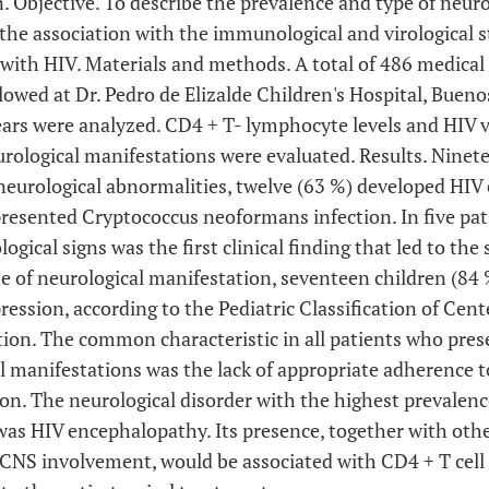
Objective. To describe the prevalence and type of neuro
he association with the immunological and virological st
 with HIV. Materials and methods. A total of 486 medical
llowed at Dr. Pedro de Elizalde Children's Hospital, Bueno
ears were analyzed. CD4 + T- lymphocyte levels and HIV vi
rological manifestations were evaluated. Results. Ninete
neurological abnormalities, twelve (63 %) developed HIV
presented
Cryptococcus neoformans
infection. In five pat
ogical signs was the first clinical finding that led to the
me of neurological manifestation, seventeen children (84
ssion, according to the Pediatric Classification of Cent
ion. The common characteristic in all patients who pres
l manifestations was the lack of appropriate adherence to
n. The neurological disorder with the highest prevalence
was HIV encephalopathy. Its presence, together with othe
f CNS involvement, would be associated with CD4 + T cell