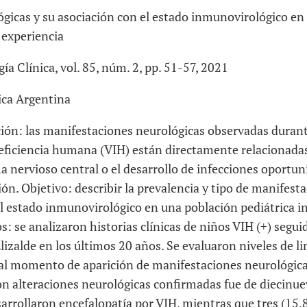
ógicas y su asociación con el estado inmunovirológico en
 experiencia
ía Clínica
, vol. 85
, núm. 2
, pp. 51-57
, 2021
ica Argentina
ión: las manifestaciones neurológicas observadas durante
eficiencia humana (VIH) están directamente relacionadas
ma nervioso central o el desarrollo de infecciones oportu
n. Objetivo: describir la prevalencia y tipo de manifest
el estado inmunovirológico en una población pediátrica i
: se analizaron historias clínicas de niños VIH (+) segui
lizalde en los últimos 20 años. Se evaluaron niveles de l
, al momento de aparición de manifestaciones neurológica
on alteraciones neurológicas confirmadas fue de diecinue
sarrollaron encefalopatía por VIH, mientras que tres (15