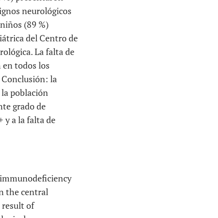
 signos neurológicos
e niños (89 %)
átrica del Centro de
lógica. La falta de
n en todos los
 Conclusión: la
 la población
ente grado de
y a la falta de
n immunodeficiency
on the central
result of