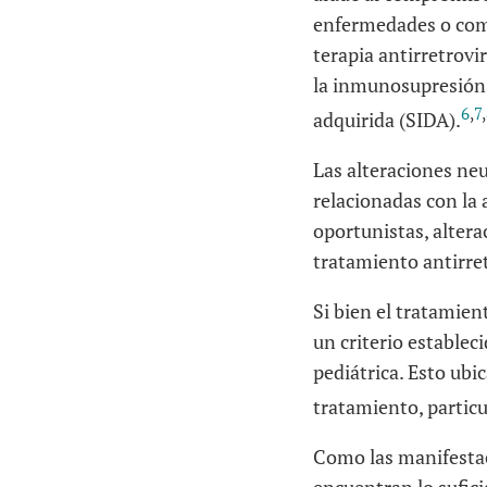
enfermedades o como
terapia antirretrovi
la inmunosupresión 
6
,
7
,
adquirida (SIDA).
Las alteraciones ne
relacionadas con la 
oportunistas, altera
tratamiento antirret
Si bien el tratamien
un criterio establec
pediátrica. Esto ubi
tratamiento, particu
Como las manifestaci