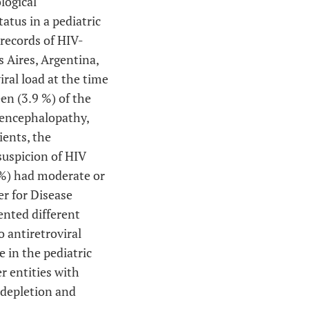
logical
atus in a pediatric
 records of HIV-
s Aires, Argentina,
ral load at the time
en (3.9 %) of the
 encephalopathy,
ients, the
 suspicion of HIV
 %) had moderate or
er for Disease
ented different
 antiretroviral
 in the pediatric
r entities with
 depletion and