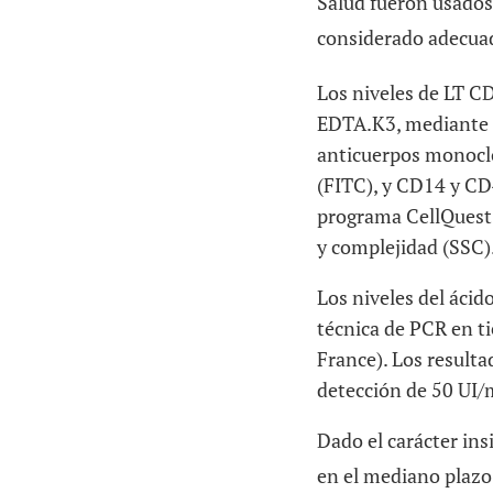
Salud fueron usados
considerado adecuad
Los niveles de LT C
EDTA.K3, mediante c
anticuerpos monoclo
(FITC), y CD14 y CD4 
programa
CellQuest
y complejidad (SSC).
Los niveles del ácid
técnica de PCR en t
France
). Los result
detección de 50 UI/m
Dado el carácter ins
en el mediano plazo