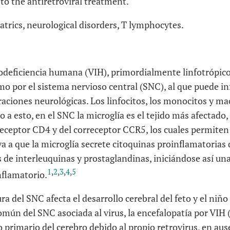
to the antiretroviral treatment.
atrics, neurological disorders, T lymphocytes.
odeficiencia humana (VIH), primordialmente linfotrópico,
mo por el sistema nervioso central (SNC), al que puede i
eraciones neurológicas. Los linfocitos, los monocitos y ma
o a esto, en el SNC la microglía es el tejido más afectado,
eceptor CD4 y del correceptor CCR5, los cuales permiten 
eva a que la microglía secrete citoquinas proinflamatorias 
s de interleuquinas y prostaglandinas, iniciándose así un
1
,
2
,
3
,
4
,
5
nflamatorio.
a del SNC afecta el desarrollo cerebral del feto y el niño 
mún del SNC asociada al virus, la encefalopatía por VIH 
primario del cerebro debido al propio retrovirus, en aus