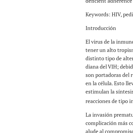
deficient adherence 
Keywords:
HIV, pedi
Introducción
El virus de la inmun
tener un alto tropis
distinto tipo de alt
diana del VIH; debid
son portadoras del r
en la célula. Esto ll
estimulan la síntesi
reacciones de tipo i
La invasión prematur
complicación más co
alude al compromiso 