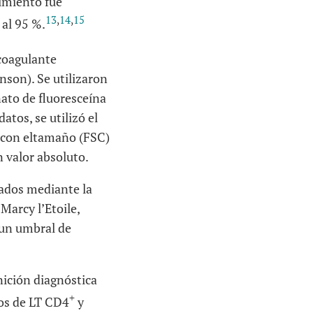
imiento fue
13
,
14
,
15
 al 95 %.
coagulante
inson
). Se utilizaron
ato de fluoresceína
atos, se utilizó el
o con eltamaño (FSC)
 valor absoluto.
nados mediante la
,
Marcy l’Etoile,
 un umbral de
inición diagnóstica
+
tos de LT CD4
y