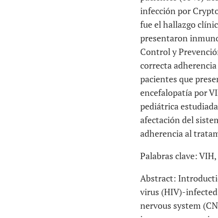
infección por
Crypt
fue el hallazgo clíni
presentaron inmunos
Control y Prevenció
correcta adherencia 
pacientes que prese
encefalopatía por VI
pediátrica estudiada
afectación del sistem
adherencia al tratam
Palabras clave:
VIH, 
Abstract:
Introduct
virus (HIV)-infected 
nervous system (CNS)