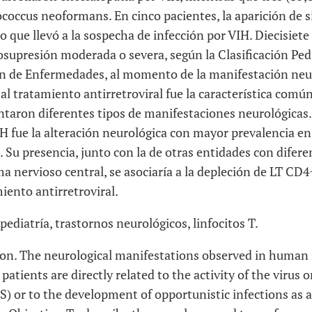
ococcus neoformans
. En cinco pacientes, la aparición de
co que llevó a la sospecha de infección por VIH. Diecisiet
upresión moderada o severa, según la Clasificación Pedi
n de Enfermedades, al momento de la manifestación neuro
al tratamiento antirretroviral fue la característica comú
ntaron diferentes tipos de manifestaciones neurológicas.
H fue la alteración neurológica con mayor prevalencia en
. Su presencia, junto con la de otras entidades con difer
a nervioso central, se asociaría a la depleción de LT CD4+ 
iento antirretroviral.
pediatría, trastornos neurológicos, linfocitos T.
ion. The neurological manifestations observed in huma
patients are directly related to the activity of the virus 
 or to the development of opportunistic infections as a 