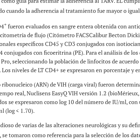
 como guía para estimar la adherencia al TARV. EL cumpl
o cuando la adherencia al tratamiento fue mayor o igual
+
D4
fueron evaluados en sangre entera obtenida con anti
itometría de flujo (Citómetro
FACSCalibur Becton Dick
nales específicos CD45 y CD3 conjugados con isotiocian
conjugados con ficoeritrina (PE). Para el análisis de los d
 Pro
, seleccionando la población de linfocitos de acuerd
 Los niveles de LT CD4+ se expresaron en porcentaje y en
o ribonucleico (ARN) de VIH (carga viral) fueron determi
iempo real,
Nuclisens EasyQ
VIH versión 1.2 (bioMérieux
ados se expresaron como log 10 del número de IU/ml, con
l (log < 1.70).
idioso de varias de las alteraciones neurológicas y su def
, se tomaron como referencia para la selección de los da